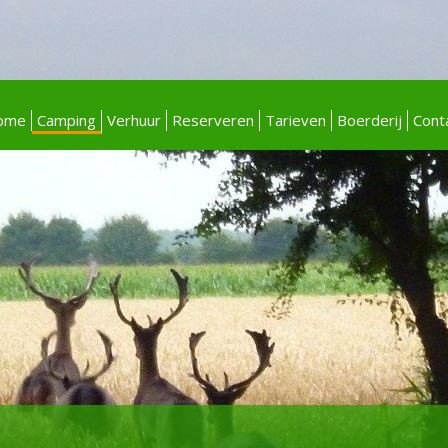
ome
Camping
Verhuur
Reserveren
Tarieven
Boerderij
Cont