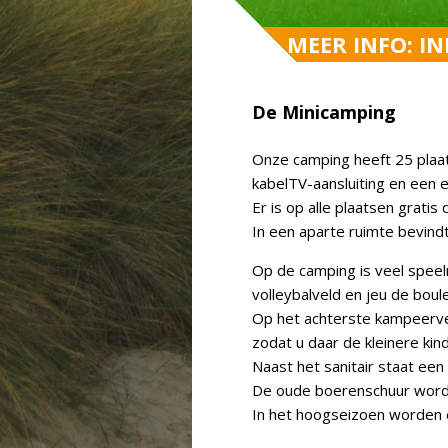
MEER INFO: I
MEER INFO: I
MEER INFO: I
MEER INFO: I
De Minicamping
Onze camping heeft 25 plaat
kabelTV-aansluiting en een e
Er is op alle plaatsen gratis
In een aparte ruimte bevindt
Op de camping is veel speel
volleybalveld en jeu de bou
Op het achterste kampeervel
zodat u daar de kleinere kin
Naast het sanitair staat een
De oude boerenschuur wordt g
In het hoogseizoen worden e