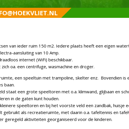
NFO@HOEKVLIET.NL
NFO@HOEKVLIET.NL
NFO@HOEKVLIET.NL
NFO@HOEKVLIET.NL
sen van ieder ruim 150 m2. Iedere plaats heeft een eigen watert
lectra-aansluiting van 10 Amp.
 draadloos internet (WiFi) beschikbaar.
 zich oa. een centrifuge, wasmachine en droger.
ruimte, een speeltuin met trampoline, skelter enz. Bovendien is 
les baan.
d staat een grote speeltoren met o.a. klimwand, glijbaan en s
deren in de gaten kunt houden.
 kleinere speeltoren en bij het voorste veld een zandbak, huisje e
ebruikt als recreatieruimte, met daarin o.a. tafeltennis en tafel
r geregeld aktiviteiten georganiseerd voor de kinderen.